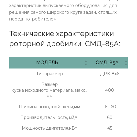
характеристик выпускаемого оборудования для
решения самого широкого круга задач, стоящих
перед потребителем.
Технические характеристики
роторной дробилки СМД-85А:
МОДЕЛЬ
СМД-85А
МОДЕЛЬ
СМД-85А
Типоразмер
ДРК-8х6
Размер
куска исходного материала, макс.,
400
мм
Ширина выходной щели,мм
16-160
Производительность, м3/ч
60
Мощность двигателя,кВт
45