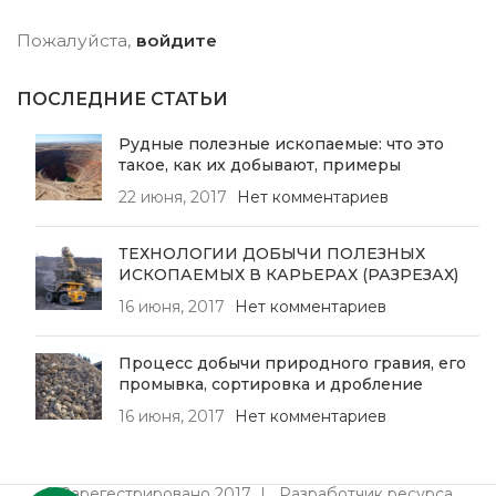
пределом прочности
Пожалуйста,
войдите
при сжатии до 200 МПа,
однако может
использоваться и на
ПОСЛЕДНИЕ СТАТЬИ
переработке крепких
осадочных материалов.
Рудные полезные ископаемые: что это
Конструкция
такое, как их добывают, примеры
гранулятора сходна с
конструкцией роторной
22 июня, 2017
Нет комментариев
дробилки, однако
имеются существенные
отличия. За счет
ТЕХНОЛОГИИ ДОБЫЧИ ПОЛЕЗНЫХ
уменьшения количества
ИСКОПАЕМЫХ В КАРЬЕРАХ (РАЗРЕЗАХ)
отбойных плит до одной
16 июня, 2017
Нет комментариев
увеличен размер
дробильной камеры и
уменьшено количество
Процесс добычи природного гравия, его
соударений между
промывка, сортировка и дробление
кусками материала.
16 июня, 2017
Нет комментариев
Благодаря снижению
линейной скорости
верхней точки бил
достигнуто оптимальное
© Зарегестрировано 2017 | Разработчик ресурса