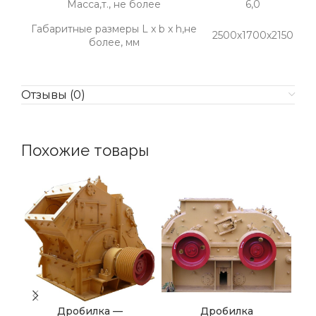
Масса,т., не более
6,0
Габаритные размеры L x b x h,не
2500х1700х2150
более, мм
Отзывы (0)
Похожие товары
Дробилка —
Дробилка