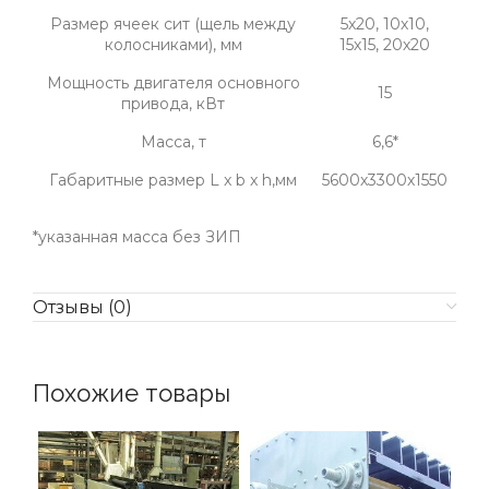
Размер ячеек сит (щель между
5х20, 10х10,
колосниками), мм
15х15, 20х20
Мощность двигателя основного
15
привода, кВт
Масса, т
6,6*
Габаритные размер L x b x h,мм
5600х3300х1550
*указанная масса без ЗИП
Отзывы (0)
Похожие товары