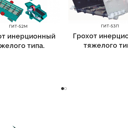
ГИТ-53П
ГИТ-52М
Грохот инерци
от инерционный
тяжелого ти
желого типа.
Спроектирован для класс
ндован к применению на
щебня, предназначенно
ятиях черной, цветной и
строительства и рем
ельной промышленности в
железнодорожных путей 
стве технологического
применяться в отраслях 
ования. В компании
ООО
цветной металлургии, стро
МЭКС"
вы можете купить
дорожной, угольной и 
 из наличия и на заказ по
компании
ООО "ПРОМЭ
техзаданию.
можете купить грохот из 
на заказ по техзада