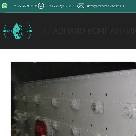
+79276688005
+7(8352)76-35-50
info@promeksdso.ru
ГЛАВНАЯ
О КОМПАНИИ