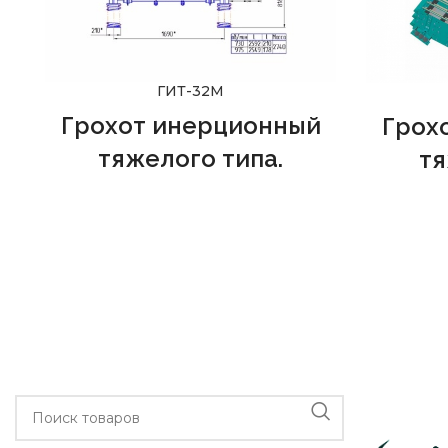
ГИТ-32М
Грохот инерционный
Грох
тяжелого типа.
тя
Грохот ГИТ-32М
рекомендован к
Рекоме
применению на предприятиях
предпри
черной и цветной металлургии, а
строит
также строительной
каче
промышленности в качестве
оборуд
технологического оборудования. В
"ПРО
компании
ООО "ПРОМЭКС"
вы
грохот
можете купить грохот из наличия и
на заказ по техзаданию.