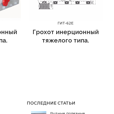
ГИТ-62Е
онный
Грохот инерционный
па.
тяжелого типа.
ификации
Рекомендован к применению на
го для
предприятиях черной и цветной
онта
металлургии, а также строительной
и может
промышленности в качестве
черной и
технологического оборудования. В
ительной,
компании
ООО "ПРОМЭКС"
вы
др. В
можете купить грохот из наличия и
КС"
вы
на заказ по техзаданию.
наличия и
нию.
ПОСЛЕДНИЕ СТАТЬИ
Рудные полезные