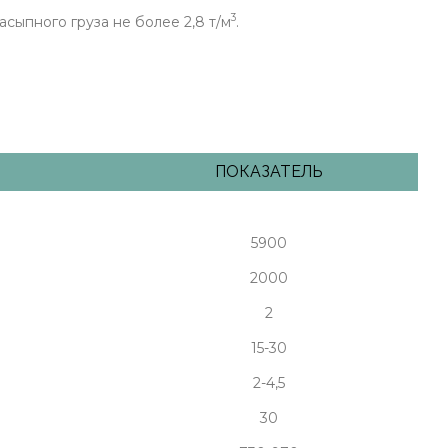
3
сыпного груза не более 2,8 т/м
.
ПОКАЗАТЕЛЬ
5900
2000
2
15-30
2-4,5
30