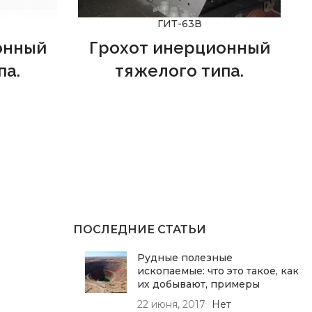
ГИТ-63В
онный
Грохот инерционный
па.
тяжелого типа.
ификации
рекомендован к применению на
го для
предприятиях черной и цветной
онта
металлургии, а также строительной
и может
промышленности в качестве
черной и
технологического оборудования. В
ительной,
компании
ООО "ПРОМЭКС"
вы
др. В
можете купить грохот из наличия и
КС"
вы
на заказ по техзаданию.
наличия и
ПОСЛЕДНИЕ СТАТЬИ
нию.
Рудные полезные
ископаемые: что это такое, как
их добывают, примеры
22 июня, 2017
Нет