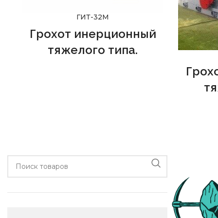
ГИТ-32М
Грохот инерционный
тяжелого типа.
Грохот ГИТ-32М
рекомендован к
Грох
применению на предприятиях
тя
черной и цветной металлургии, а
также строительной
При э
промышленности в качестве
з
технологического оборудования. В
п
компании
ООО "ПРОМЭКС"
вы
ГИ
можете купить грохот из наличия и
производ
на заказ по техзаданию.
т/ч, при
кусков 
массы мо
В качес
служат
щелью 8, 1