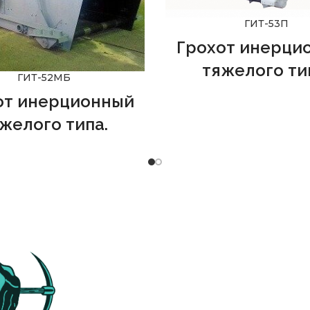
ГИТ-53П
Грохот инерци
тяжелого ти
ГИТ-52МБ
Спроектирован для класс
от инерционный
щебня, предназначенно
желого типа.
строительства и рем
железнодорожных путей 
ксплуатации в условиях
применяться в отраслях 
олотодобывающего
цветной металлургии, стро
редприятия
грохот
дорожной, угольной и 
Т-52МБ
обеспечивает
компании
ООО "ПРОМЭ
ительность от 350 до 800
можете купить грохот из 
 этом крупность отдельных
на заказ по техзада
перерабатываемой горной
жет достигать 1 м и более.
тве верхнего сита грохота
 колосниковые решетки с
2, 20, 30, 40, 60, 80,100 мм.