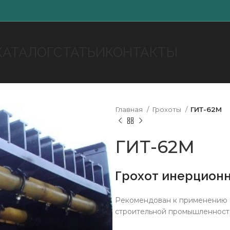
КАТАЛОГ
СТАТЬИ
КОНТАКТЫ
Главная
Грохоты
ГИТ-62М
ГИТ-62М
Грохот инерционн
Рекомендован к применению н
строительной промышленности