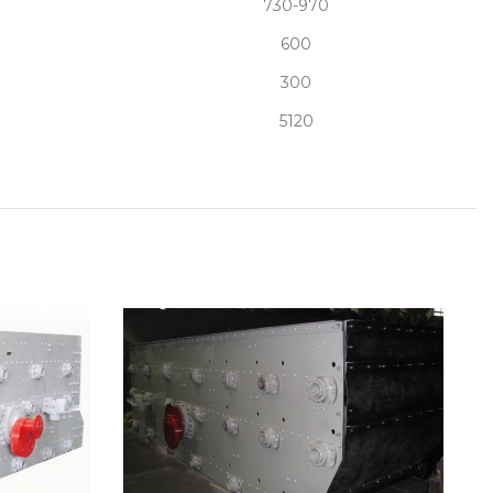
730-970
600
300
5120