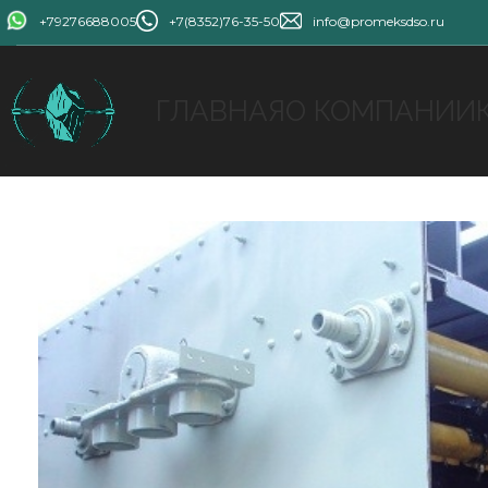
+79276688005
+7(8352)76-35-50
info@promeksdso.ru
ГЛАВНАЯ
О КОМПАНИИ