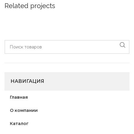
Related projects
Rhoncus quisque sollicitudin
Decor
НАВИГАЦИЯ
Главная
О компании
Каталог