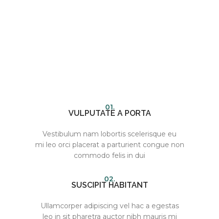
01.
VULPUTATE A PORTA
Vestibulum nam lobortis scelerisque eu
mi leo orci placerat a parturient congue non
commodo felis in dui
02.
SUSCIPIT HABITANT
Ullamcorper adipiscing vel hac a egestas
leo in sit pharetra auctor nibh mauris mi