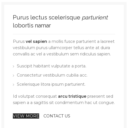
Purus lectus scelerisque
parturient
lobortis namar
Purus
vel sapien
a mollis fusce parturient a laoreet
vestibulum purus ullamcorper tellus ante at duira
convallis ac vel a vestibulum sem ridiculus sapien.
Suscipit habitant vulputate a porta.
Consectetur vestibulum cubilia acc.
Scelerisque litora ipsum parturient.
Id volutpat consequat
arcu tristique
praesent sed
sapien a a sagittis sit condimentum hac ut congue.
VIEW MORE
CONTACT US